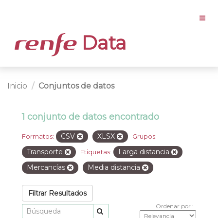
Data
Inicio
Conjuntos de datos
1 conjunto de datos encontrado
CSV
XLSX
Formatos:
Grupos:
Transporte
Larga distancia
Etiquetas:
Mercancías
Media distancia
Filtrar Resultados
Ordenar por