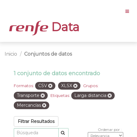
Data
Inicio
Conjuntos de datos
1 conjunto de datos encontrado
CSV
XLSX
Formatos:
Grupos:
Transporte
Larga distancia
Etiquetas:
Mercancías
Filtrar Resultados
Ordenar por