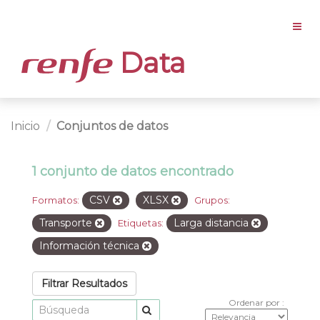
Data
Inicio
Conjuntos de datos
1 conjunto de datos encontrado
CSV
XLSX
Formatos:
Grupos:
Transporte
Larga distancia
Etiquetas:
Información técnica
Filtrar Resultados
Ordenar por