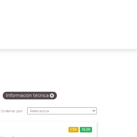
Información técnica
Ordenar por
CSV
XLSX