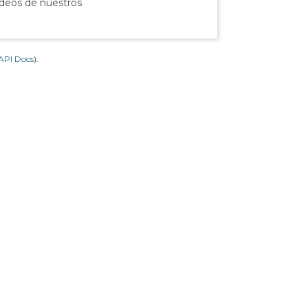
ídeos de nuestros
API Docs
).