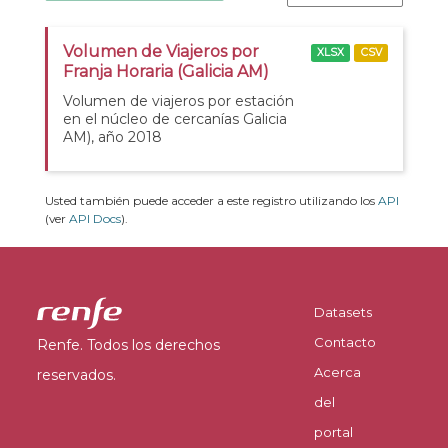
Volumen de Viajeros por
XLSX
CSV
Franja Horaria (Galicia AM)
Volumen de viajeros por estación
en el núcleo de cercanías Galicia
AM), año 2018
Usted también puede acceder a este registro utilizando los
API
(ver
API Docs
).
Datasets
Contacto
Renfe. Todos los derechos
Acerca
reservados.
del
portal