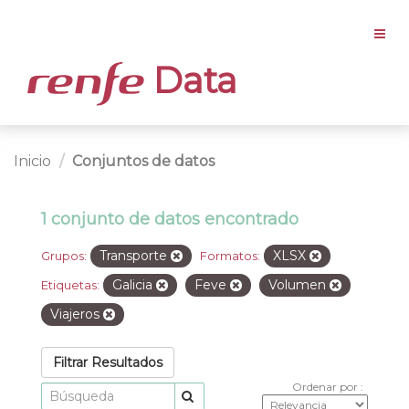
Data
Inicio
Conjuntos de datos
1 conjunto de datos encontrado
Transporte
XLSX
Grupos:
Formatos:
Galicia
Feve
Volumen
Etiquetas:
Viajeros
Filtrar Resultados
Ordenar por