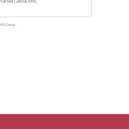
canías Galicia AM),
API Docs
).