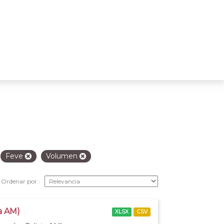
Feve
Volumen
Ordenar por
ia AM)
XLSX
CSV