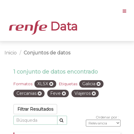
Data
Inicio
Conjuntos de datos
1 conjunto de datos encontrado
XLSX
Galicia
Formatos:
Etiquetas:
Cercanias
Feve
Viajeros
Filtrar Resultados
Ordenar por