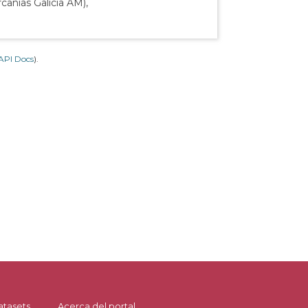
canías Galicia AM),
API Docs
).
atasets
Acerca del portal