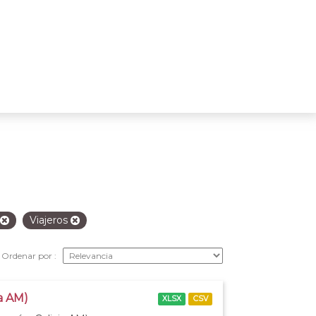
Viajeros
Ordenar por
ia AM)
XLSX
CSV