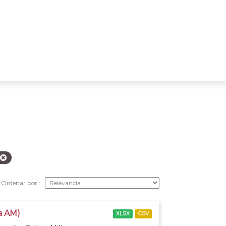
Ordenar por
ia AM)
XLSX
CSV