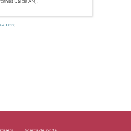
canías Galicia AM),
API Docs
).
atasets
Acerca del portal