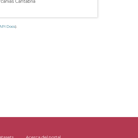
rcanías Cantabria
API Docs
).
atasets
Acerca del portal