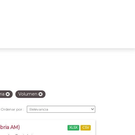
ria
Volumen
Ordenar por
abria AM)
XLSX
CSV