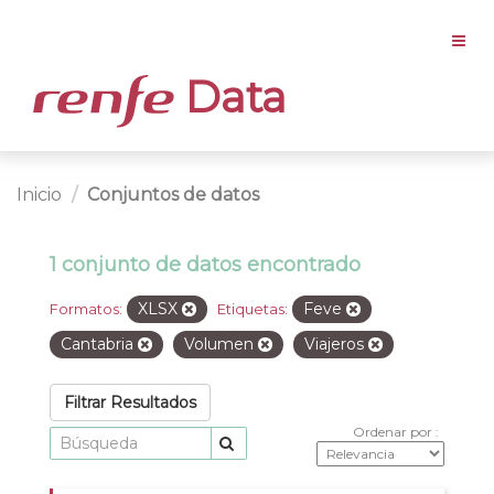
Data
Inicio
Conjuntos de datos
1 conjunto de datos encontrado
XLSX
Feve
Formatos:
Etiquetas:
Cantabria
Volumen
Viajeros
Filtrar Resultados
Ordenar por