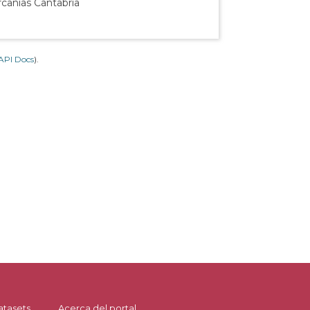
rcanías Cantabria
API Docs
).
atasets
Acerca del portal