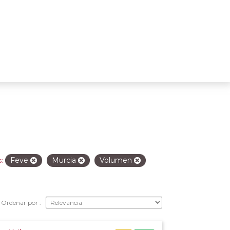
Feve
Murcia
Volumen
:
Ordenar por