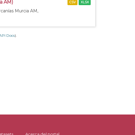
ia AM)
CSV
XLSX
rcanías Murcia AM,
API Docs
).
atasets
Acerca del portal