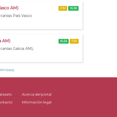
Vasco AM)
CSV
XLSX
rcanías País Vasco
ia AM)
XLSX
CSV
canías Galicia AM),
API Docs
).
atasets
Acerca del portal
ontacto
Información legal