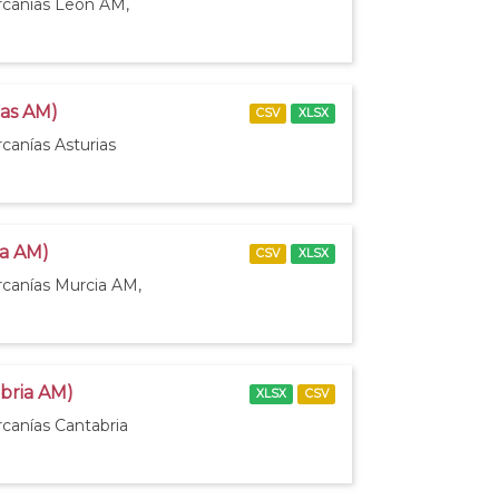
ercanías León AM,
ias AM)
CSV
XLSX
canías Asturias
ia AM)
CSV
XLSX
rcanías Murcia AM,
abria AM)
XLSX
CSV
rcanías Cantabria