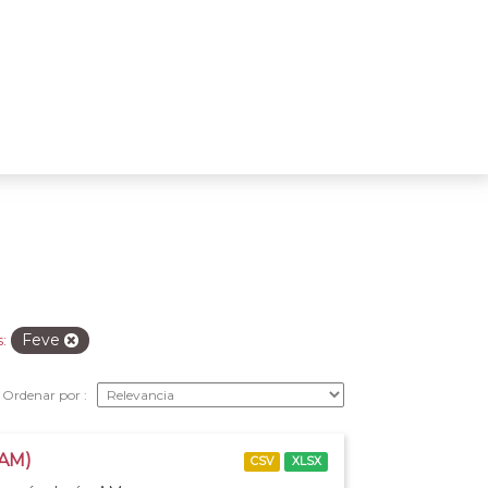
Feve
:
Ordenar por
 AM)
CSV
XLSX