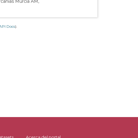
rcanías Murcia AM,
API Docs
).
atasets
Acerca del portal