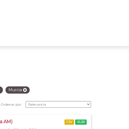
Murcia
Ordenar por
ia AM)
CSV
XLSX