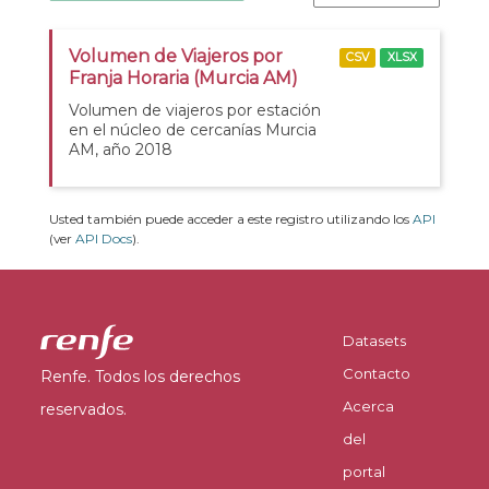
Volumen de Viajeros por
CSV
XLSX
Franja Horaria (Murcia AM)
Volumen de viajeros por estación
en el núcleo de cercanías Murcia
AM, año 2018
Usted también puede acceder a este registro utilizando los
API
(ver
API Docs
).
Datasets
Contacto
Renfe. Todos los derechos
Acerca
reservados.
del
portal