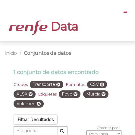
Data
Inicio
Conjuntos de datos
1 conjunto de datos encontrado
Transporte
CSV
Grupos:
Formatos:
XLSX
Feve
Murcia
Etiquetas:
Volumen
Filtrar Resultados
Ordenar por