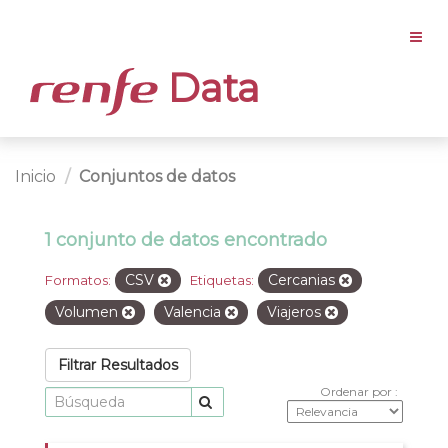
Data
Inicio
Conjuntos de datos
1 conjunto de datos encontrado
CSV
Cercanias
Formatos:
Etiquetas:
Volumen
Valencia
Viajeros
Filtrar Resultados
Ordenar por