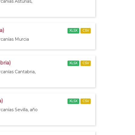
canías Asturias,
a)
XLSX
CSV
rcanías Murcia
bria)
XLSX
CSV
canías Cantabria,
a)
XLSX
CSV
canías Sevilla, año