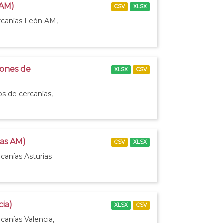
 AM)
CSV
XLSX
ercanías León AM,
iones de
XLSX
CSV
os de cercanías,
ias AM)
CSV
XLSX
canías Asturias
cia)
XLSX
CSV
canías Valencia,