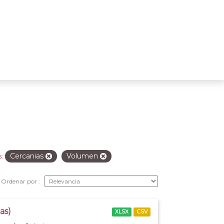
Cercanias
Volumen
:
Ordenar por
as)
XLSX
CSV