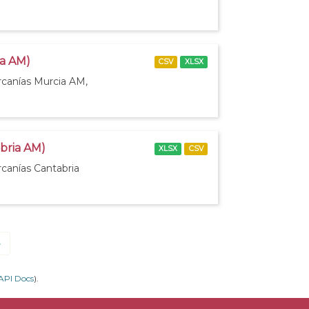
ia AM)
CSV
XLSX
rcanías Murcia AM,
abria AM)
XLSX
CSV
rcanías Cantabria
»
API Docs
).