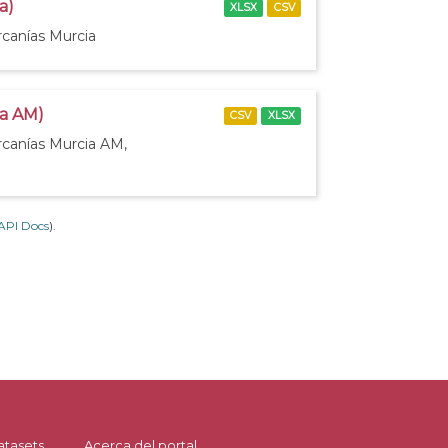
a)
XLSX
CSV
rcanías Murcia
ia AM)
CSV
XLSX
rcanías Murcia AM,
API Docs
).
atasets
Acerca del portal