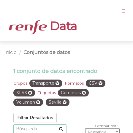
Data
Inicio
Conjuntos de datos
1 conjunto de datos encontrado
Transporte
CSV
Grupos:
Formatos:
XLSX
Cercanias
Etiquetas:
Volumen
Sevilla
Filtrar Resultados
Ordenar por