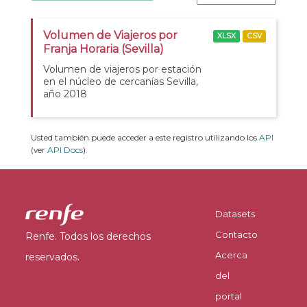
Volumen de Viajeros por
XLSX
CSV
Franja Horaria (Sevilla)
Volumen de viajeros por estación
en el núcleo de cercanías Sevilla,
año 2018
Usted también puede acceder a este registro utilizando los
API
(ver
API Docs
).
Datasets
Contacto
Renfe. Todos los derechos
Acerca
reservados.
del
portal