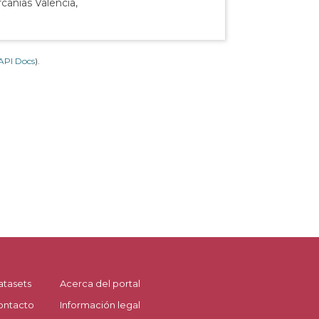
canías Valencia,
API Docs
).
atasets
Acerca del portal
ontacto
Información legal