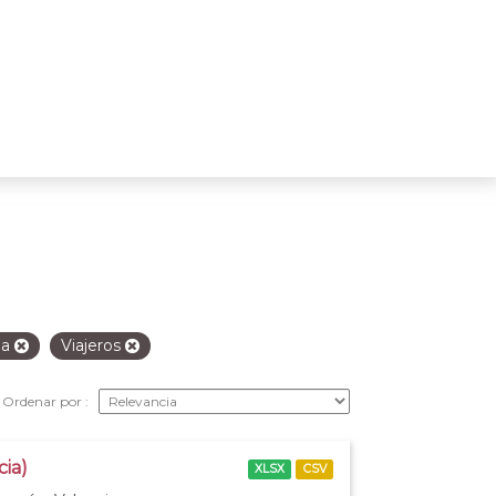
ia
Viajeros
Ordenar por
cia)
XLSX
CSV