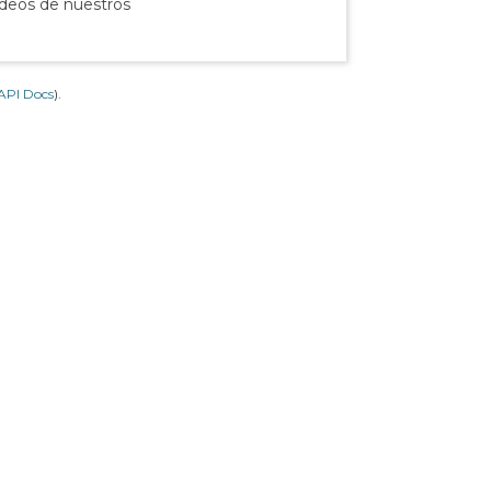
ídeos de nuestros
API Docs
).