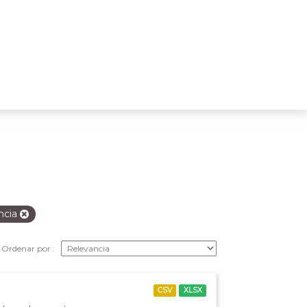
ncia
Ordenar por
CSV
XLSX