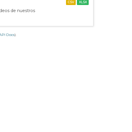
CSV
XLSX
ídeos de nuestros
API Docs
).