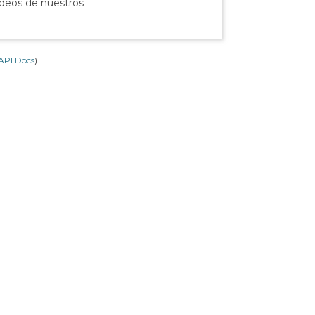
ídeos de nuestros
API Docs
).