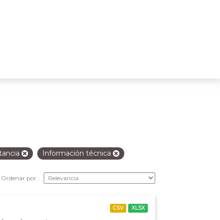
tancia
Información técnica
Ordenar por
CSV
XLSX