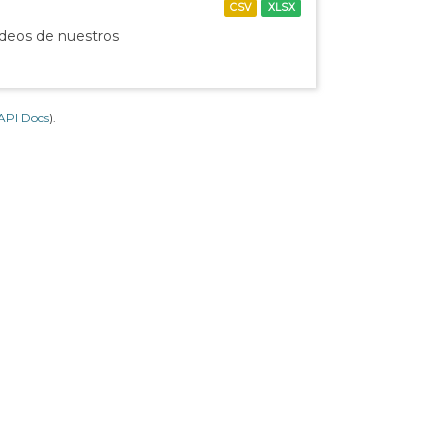
CSV
XLSX
ídeos de nuestros
API Docs
).