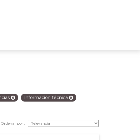
ncías
Información técnica
Ordenar por