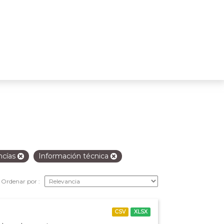
ncías
Información técnica
Ordenar por
CSV
XLSX