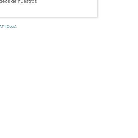
ídeos de nuestros
API Docs
).