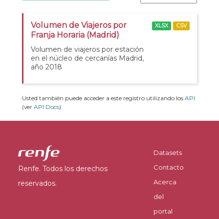
Volumen de Viajeros por
XLSX
CSV
Franja Horaria (Madrid)
Volumen de viajeros por estación
en el núcleo de cercanías Madrid,
año 2018
Usted también puede acceder a este registro utilizando los
API
(ver
API Docs
).
Datasets
Contacto
Renfe. Todos los derechos
Acerca
reservados.
del
portal