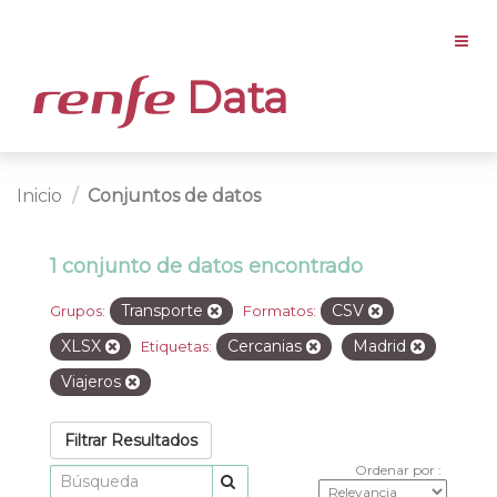
Data
Inicio
Conjuntos de datos
1 conjunto de datos encontrado
Transporte
CSV
Grupos:
Formatos:
XLSX
Cercanias
Madrid
Etiquetas:
Viajeros
Filtrar Resultados
Ordenar por