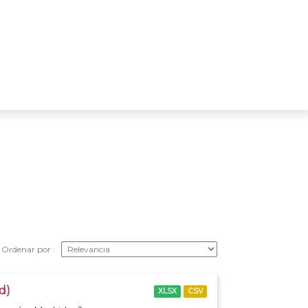
Ordenar por
d)
XLSX
CSV