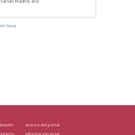
rcanías Madrid, año
API Docs
).
atasets
Acerca del portal
ontacto
Información legal