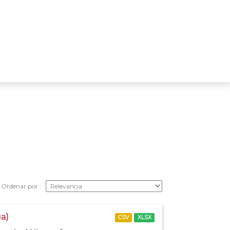
Ordenar por
ga)
CSV
XLSX