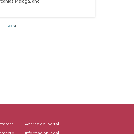
rcanías Málaga, año
API Docs
).
atasets
Acerca del portal
ontacto
Información legal