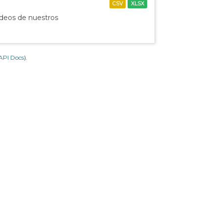
CSV
XLSX
ídeos de nuestros
API Docs
).