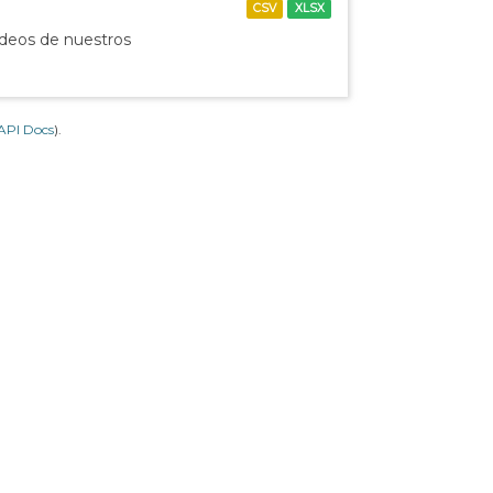
CSV
XLSX
ídeos de nuestros
API Docs
).