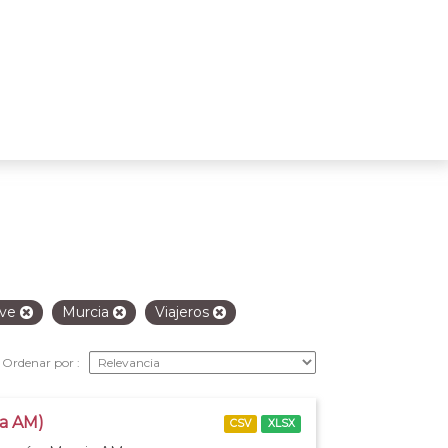
eve
Murcia
Viajeros
Ordenar por
ia AM)
CSV
XLSX