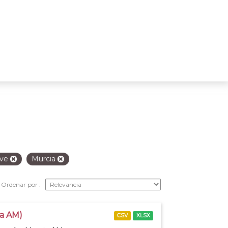
eve
Murcia
Ordenar por
ia AM)
CSV
XLSX