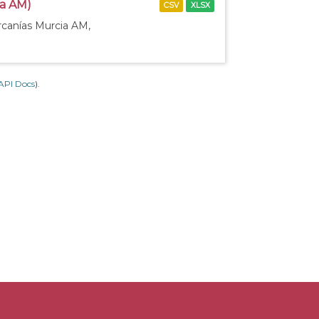
ia AM)
CSV
XLSX
rcanías Murcia AM,
API Docs
).