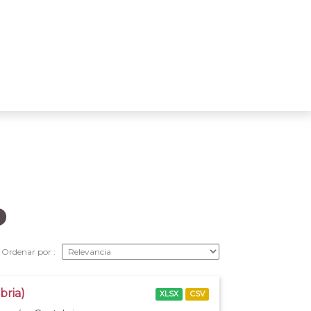
Ordenar por
bria)
XLSX
CSV