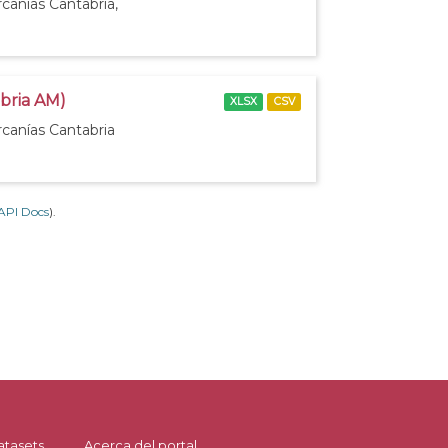
canías Cantabria,
abria AM)
XLSX
CSV
rcanías Cantabria
API Docs
).
atasets
Acerca del portal