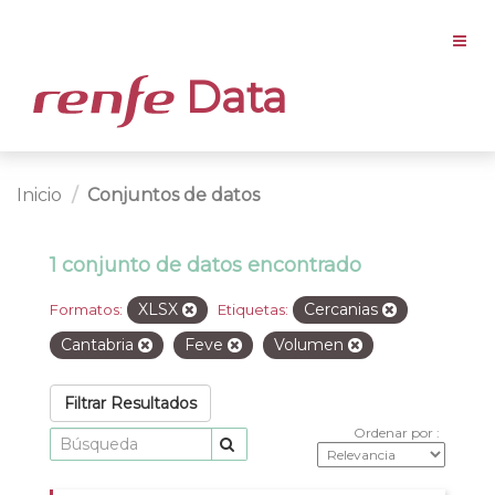
Data
Inicio
Conjuntos de datos
1 conjunto de datos encontrado
XLSX
Cercanias
Formatos:
Etiquetas:
Cantabria
Feve
Volumen
Filtrar Resultados
Ordenar por