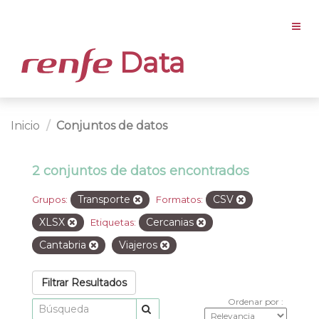
Data
Inicio
Conjuntos de datos
2 conjuntos de datos encontrados
Transporte
CSV
Grupos:
Formatos:
XLSX
Cercanias
Etiquetas:
Cantabria
Viajeros
Filtrar Resultados
Ordenar por