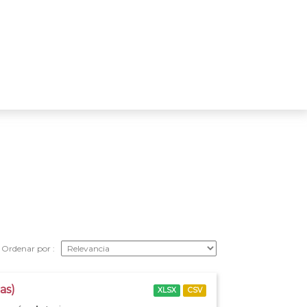
Ordenar por
as)
XLSX
CSV