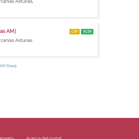
canías Asturias,
ias AM)
CSV
XLSX
canías Asturias
API Docs
).
atasets
Acerca del portal