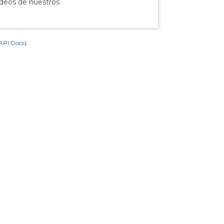
ídeos de nuestros
API Docs
).