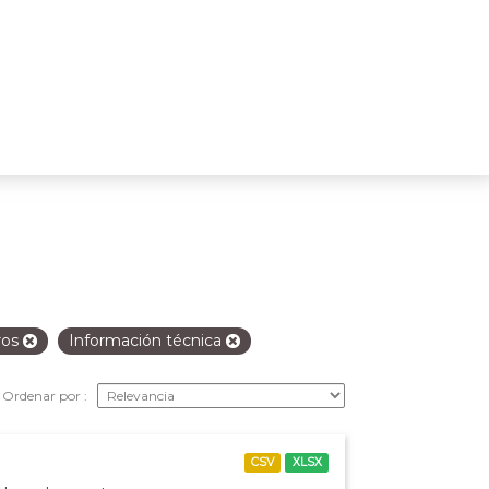
ros
Información técnica
Ordenar por
CSV
XLSX