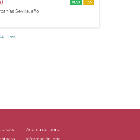
a)
XLSX
CSV
canías Sevilla, año
API Docs
).
atasets
Acerca del portal
ontacto
Información legal