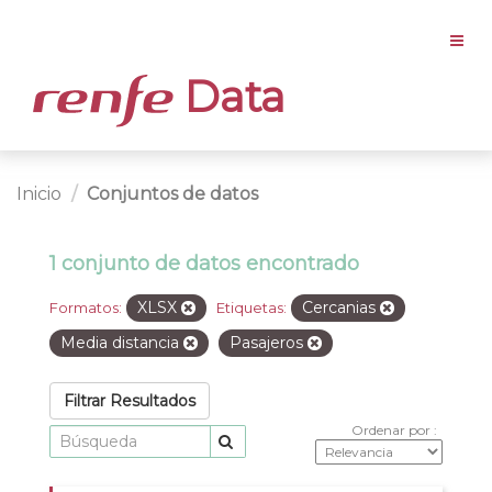
Data
Inicio
Conjuntos de datos
1 conjunto de datos encontrado
XLSX
Cercanias
Formatos:
Etiquetas:
Media distancia
Pasajeros
Filtrar Resultados
Ordenar por