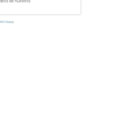
ídeos de nuestros
API Docs
).