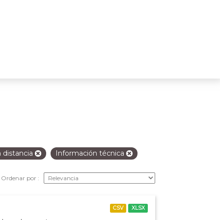
 distancia
Información técnica
Ordenar por
CSV
XLSX