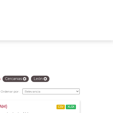
Cercanias
León
:
Ordenar por
 AM)
CSV
XLSX