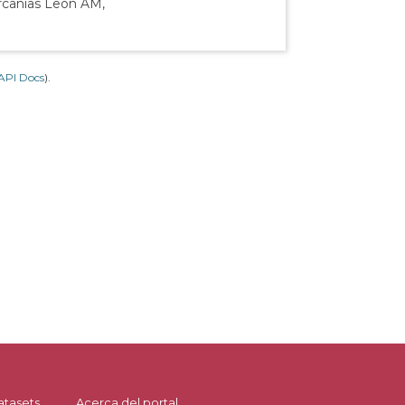
ercanías León AM,
API Docs
).
atasets
Acerca del portal