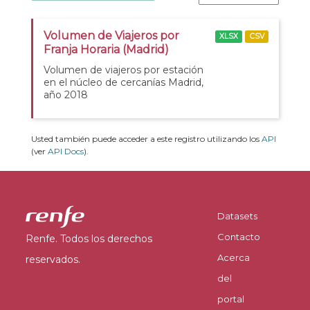
Volumen de Viajeros por
XLSX
CSV
Franja Horaria (Madrid)
Volumen de viajeros por estación
en el núcleo de cercanías Madrid,
año 2018
Usted también puede acceder a este registro utilizando los
API
(ver
API Docs
).
Datasets
Contacto
Renfe. Todos los derechos
Acerca
reservados.
del
portal