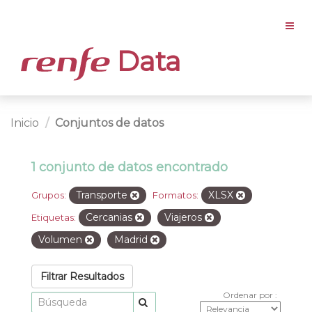
Data
Inicio
Conjuntos de datos
1 conjunto de datos encontrado
Transporte
XLSX
Grupos:
Formatos:
Cercanias
Viajeros
Etiquetas:
Volumen
Madrid
Filtrar Resultados
Ordenar por