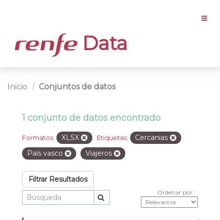
Data
Inicio
Conjuntos de datos
1 conjunto de datos encontrado
XLSX
Cercanias
Formatos:
Etiquetas:
País vasco
Viajeros
Filtrar Resultados
Ordenar por