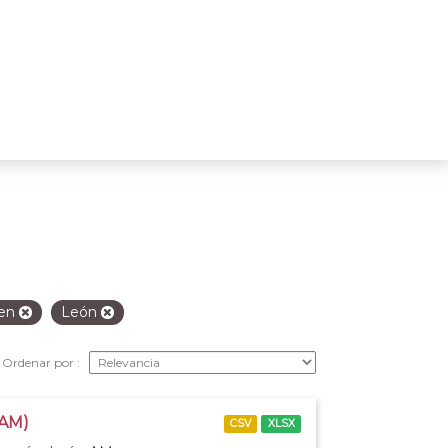
en
León
Ordenar por
 AM)
CSV
XLSX