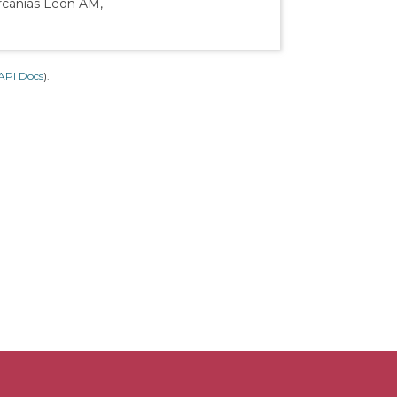
ercanías León AM,
API Docs
).