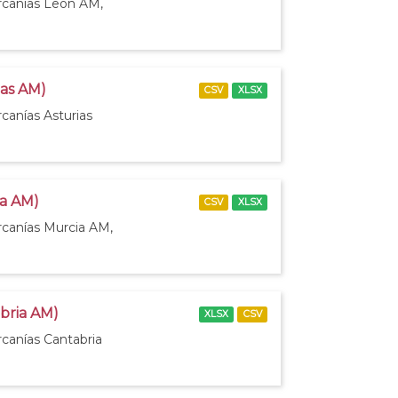
ercanías León AM,
ias AM)
CSV
XLSX
canías Asturias
ia AM)
CSV
XLSX
rcanías Murcia AM,
abria AM)
XLSX
CSV
rcanías Cantabria