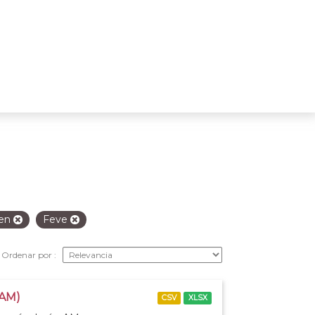
en
Feve
Ordenar por
 AM)
CSV
XLSX