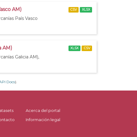
Vasco AM)
CSV
XLSX
rcanías País Vasco
ia AM)
XLSX
CSV
canías Galicia AM),
API Docs
).
atasets
Acerca del portal
ontacto
Información legal