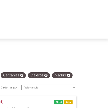
Cercanias
Viajeros
Madrid
Ordenar por
d)
XLSX
CSV