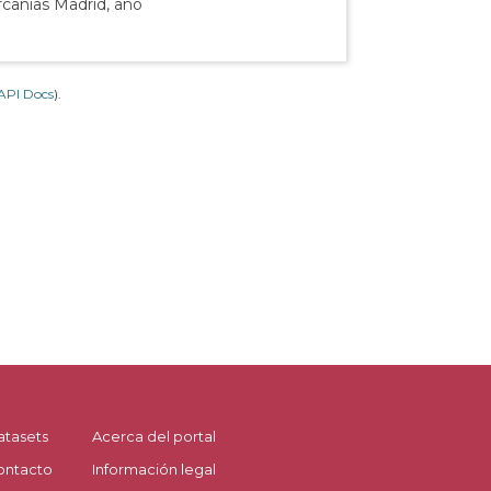
rcanías Madrid, año
API Docs
).
atasets
Acerca del portal
ontacto
Información legal