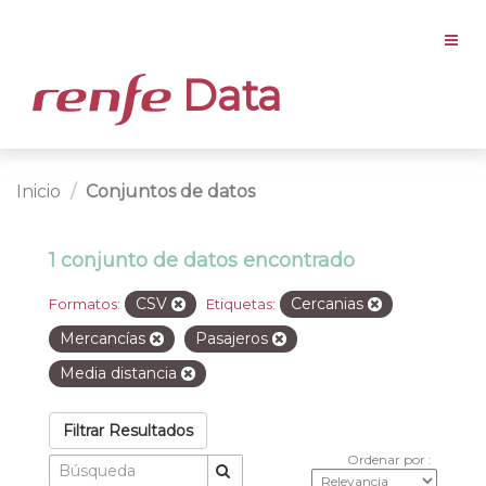
Data
Inicio
Conjuntos de datos
1 conjunto de datos encontrado
CSV
Cercanias
Formatos:
Etiquetas:
Mercancías
Pasajeros
Media distancia
Filtrar Resultados
Ordenar por