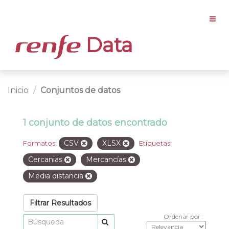
Data
Inicio
Conjuntos de datos
1 conjunto de datos encontrado
CSV
XLSX
Formatos:
Etiquetas:
Cercanias
Mercancías
Media distancia
Filtrar Resultados
Ordenar por